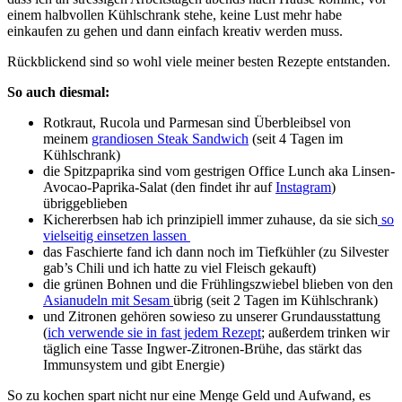
einem halbvollen Kühlschrank stehe, keine Lust mehr habe
einkaufen zu gehen und dann einfach kreativ werden muss.
Rückblickend sind so wohl viele meiner besten Rezepte entstanden.
So auch diesmal:
Rotkraut, Rucola und Parmesan sind Überbleibsel von
meinem
grandiosen Steak Sandwich
(seit 4 Tagen im
Kühlschrank)
die Spitzpaprika sind vom gestrigen Office Lunch aka Linsen-
Avocao-Paprika-Salat (den findet ihr auf
Instagram
)
übriggeblieben
Kichererbsen hab ich prinzipiell immer zuhause, da sie sich
so
vielseitig einsetzen lassen
das Faschierte fand ich dann noch im Tiefkühler (zu Silvester
gab’s Chili und ich hatte zu viel Fleisch gekauft)
die grünen Bohnen und die Frühlingszwiebel blieben von den
Asianudeln mit Sesam
übrig (seit 2 Tagen im Kühlschrank)
und Zitronen gehören sowieso zu unserer Grundausstattung
(
ich verwende sie in fast jedem Rezept
; außerdem trinken wir
täglich eine Tasse Ingwer-Zitronen-Brühe, das stärkt das
Immunsystem und gibt Energie)
So zu kochen spart nicht nur eine Menge Geld und Aufwand, es