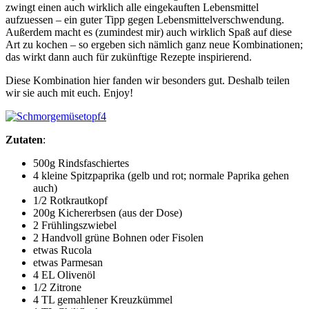
zwingt einen auch wirklich alle eingekauften Lebensmittel
aufzuessen – ein guter Tipp gegen Lebensmittelverschwendung.
Außerdem macht es (zumindest mir) auch wirklich Spaß auf diese
Art zu kochen – so ergeben sich nämlich ganz neue Kombinationen;
das wirkt dann auch für zukünftige Rezepte inspirierend.
Diese Kombination hier fanden wir besonders gut. Deshalb teilen
wir sie auch mit euch. Enjoy!
Zutaten
:
500g Rindsfaschiertes
4 kleine Spitzpaprika (gelb und rot; normale Paprika gehen
auch)
1/2 Rotkrautkopf
200g Kichererbsen (aus der Dose)
2 Frühlingszwiebel
2 Handvoll grüne Bohnen oder Fisolen
etwas Rucola
etwas Parmesan
4 EL Olivenöl
1/2 Zitrone
4 TL gemahlener Kreuzkümmel