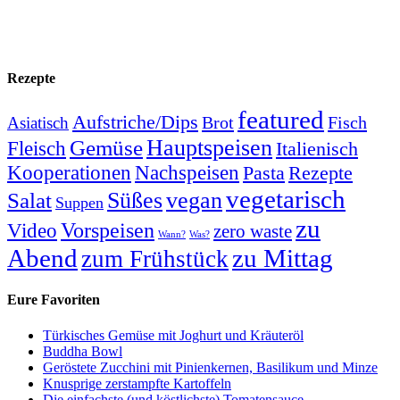
Rezepte
featured
Aufstriche/Dips
Brot
Fisch
Asiatisch
Hauptspeisen
Gemüse
Fleisch
Italienisch
Kooperationen
Nachspeisen
Pasta
Rezepte
vegetarisch
Süßes
vegan
Salat
Suppen
zu
Video
Vorspeisen
zero waste
Wann?
Was?
Abend
zu Mittag
zum Frühstück
Eure Favoriten
Türkisches Gemüse mit Joghurt und Kräuteröl
Buddha Bowl
Geröstete Zucchini mit Pinienkernen, Basilikum und Minze
Knusprige zerstampfte Kartoffeln
Die einfachste (und köstlichste) Tomatensauce