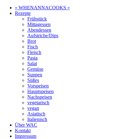
» WHENANNACOOKS «
Rezepte
Frühstück
Mittagessen
Abendessen
Aufstriche/Dips
Brot
Fisch
Fleisch
Pasta
Salat
Gemüse
Suppen
Süßes
Vorspeisen
Hauptspeisen
Nachspeisen
vegetarisch
vegan
Asiatisch
Italienisch
Über WAC
Kontakt
Impressum