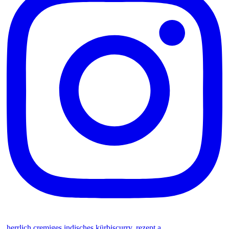
herrlich cremiges indisches kürbiscurry. rezept a