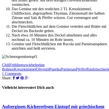
den Bräter geben. Mit dem dortigen Olivenöl/Bratensaft
vermischen.
Das Gemüse mit den restlichen 2 TL Kreuzkümmel,
Chiliflocken, abgezupftem Thymian, Zitronensaft der halben
Zitrone und Salz & Pfeffer würzen. Gut vermengen und
abschmecken.
Die Fleischbällchen auf dem Gemüse verteilen und Bräter mit
Deckel ins Backrohr geben.
Nach etwa 10 Minuten den Deckel abnehmen und alles
nochmal ca. 10 Minuten im Rohr lassen.
Gemüse und Fleischbällchen mit Rucola und Parmesanspänen
anrichten und heiß servieren.
Chili
Frühlingszwiebel
grüne
Bohnen
Kreuzkümmel
Olivenöl
Paprika
Parmesan
Pfeffer
Rindsfaschiert
1 Comments
Share:
Vielleicht interessiert Dich auch
Auberginen-Kichererbsen-Eintopf mit griechischem