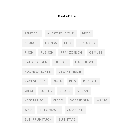
REZEPTE
ASIATISCH
AUFSTRICHE/DIPS
BROT
BRUNCH
DRINKS
EIER
FEATURED
FISCH
FLEISCH
FRANZÖSISCH
GEMÜSE
HAUPTSPEISEN
INDISCH
ITALIENISCH
KOOPERATIONEN
LEVANTINISCH
NACHSPEISEN
PASTA
REIS
REZEPTE
SALAT
SUPPEN
SÜSSES
VEGAN
VEGETARISCH
VIDEO
VORSPEISEN
WANN?
WAS?
ZERO WASTE
ZU ABEND
ZUM FRÜHSTÜCK
ZU MITTAG